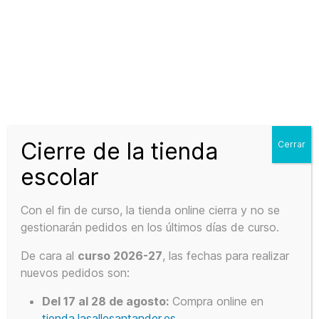
Buscar
Menú
Tienda
Colegial
Carrito
La
Salle
Santander
Cierre de la tienda
Cerrar
Tu carrito está vacío.
escolar
Con el fin de curso, la tienda online cierra y no se
VOLVER A LA TIENDA
gestionarán pedidos en los últimos días de curso.
De cara al
curso 2026-27
, las fechas para realizar
nuevos pedidos son:
Del 17 al 28 de agosto:
Compra online en
tienda.lasallesantander.es
.