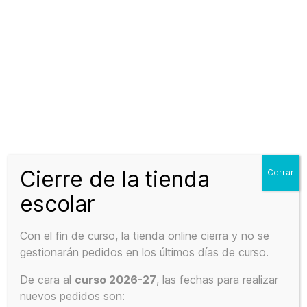
en
la
página
de
producto
Falda
Rango
49,50
€
-
54,00
€
IVA Incluido
de
precios:
SELECCIONAR OPCIONES
Cierre de la tienda
Cerrar
desde
escolar
49,50€
hasta
Con el fin de curso, la tienda online cierra y no se
54,00€
gestionarán pedidos en los últimos días de curso.
De cara al
curso 2026-27
, las fechas para realizar
nuevos pedidos son: