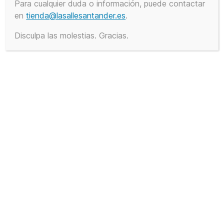
múltiples
Para cualquier duda o información, puede contactar
variantes.
en
tienda@lasallesantander.es
.
Las
Disculpa las molestias. Gracias.
opciones
se
pueden
elegir
en
la
página
de
producto
Zapato con velcro
43,00
€
IVA Incluido
SELECCIONAR OPCIONES