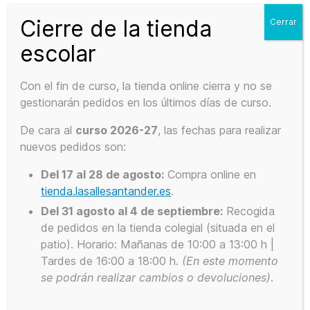
en
Cierre de la tienda
Cerrar
la
página
escolar
de
producto
Con el fin de curso, la tienda online cierra y no se
Medias Cóndor
gestionarán pedidos en los últimos días de curso.
5,50
€
IVA Incluido
De cara al
curso 2026-27
, las fechas para realizar
nuevos pedidos son:
SELECCIONAR OPCIONES
Del 17 al 28 de agosto:
Compra online en
tienda.lasallesantander.es
.
Del 31 agosto al 4 de septiembre:
Recogida
de pedidos en la tienda colegial (situada en el
patio). Horario: Mañanas de 10:00 a 13:00 h |
Este
Tardes de 16:00 a 18:00 h.
(En este
momento
producto
se podrán realizar cambios o devoluciones)
.
tiene